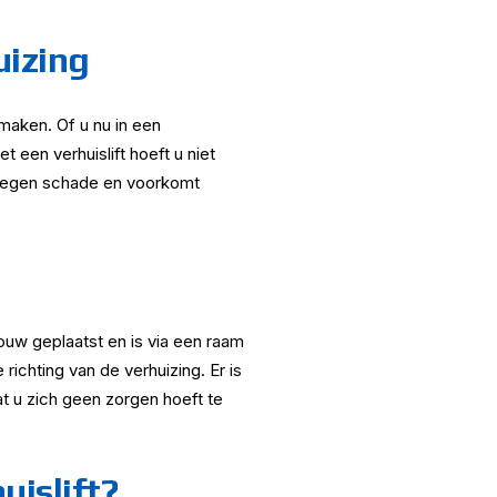
uizing
 maken. Of u nu in een
 een verhuislift hoeft u niet
n tegen schade en voorkomt
bouw geplaatst en is via een raam
ichting van de verhuizing. Er is
at u zich geen zorgen hoeft te
uislift?