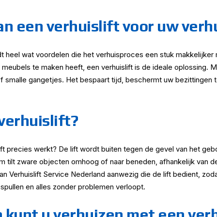
n een verhuislift voor uw verh
edt heel wat voordelen die het verhuisproces een stuk makkelijker
ubels te maken heeft, een verhuislift is de ideale oplossing. Met
f smalle gangetjes. Het bespaart tijd, beschermt uw bezittinge
erhuislift?
ift precies werkt? De lift wordt buiten tegen de gevel van het ge
m tilt zware objecten omhoog of naar beneden, afhankelijk van de r
an Verhuislift Service Nederland aanwezig die de lift bedient, zod
spullen en alles zonder problemen verloopt.
kunt u verhuizen met een verh