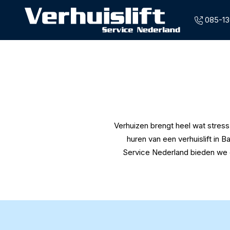
085-13
Overslaan en naar de inhoud gaan
Verhuizen brengt heel wat stress
huren van een verhuislift in B
Service Nederland bieden we e