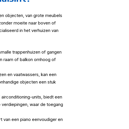
orten objecten, van grote meubels
n zonder moeite naar boven of
ialiseerd in het verhuizen van
 smalle trappenhuizen of gangen
een raam of balkon omhoog of
izen en vaatwassers, kan een
e onhandige objecten een stuk
 airconditioning-units, biedt een
ere verdiepingen, waar de toegang
ort van een piano eenvoudiger en