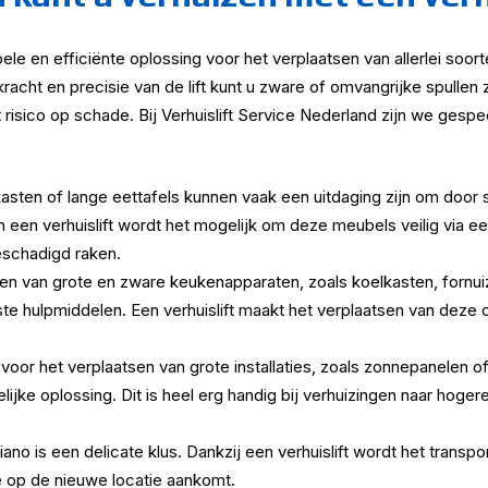
xibele en efficiënte oplossing voor het verplaatsen van allerlei so
kracht en precisie van de lift kunt u zware of omvangrijke spulle
risico op schade. Bij Verhuislift Service Nederland zijn we gespec
asten of lange eettafels kunnen vaak een uitdaging zijn om door
 een verhuislift wordt het mogelijk om deze meubels veilig via 
beschadigd raken.
en van grote en zware keukenapparaten, zoals koelkasten, fornu
uiste hulpmiddelen. Een verhuislift maakt het verplaatsen van dez
voor het verplaatsen van grote installaties, zoals zonnepanelen of
elijke oplossing. Dit is heel erg handig bij verhuizingen naar hog
ano is een delicate klus. Dankzij een verhuislift wordt het transp
e op de nieuwe locatie aankomt.