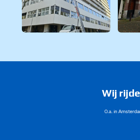
Wij rijd
O.a. in Amsterda