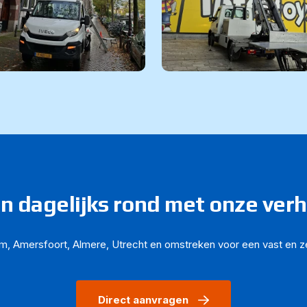
en dagelijks rond met onze verh
m, Amersfoort, Almere, Utrecht en omstreken voor een vast en ze
Direct aanvragen